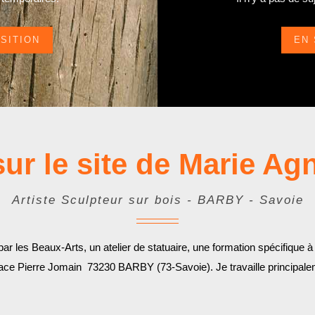
OSITION
EN 
ur le site de Marie A
Artiste Sculpteur sur bois - BARBY - Savoie
r les Beaux-Arts, un atelier de statuaire, une formation spécifique à 
 place Pierre Jomain 73230 BARBY (73-Savoie). Je travaille principa