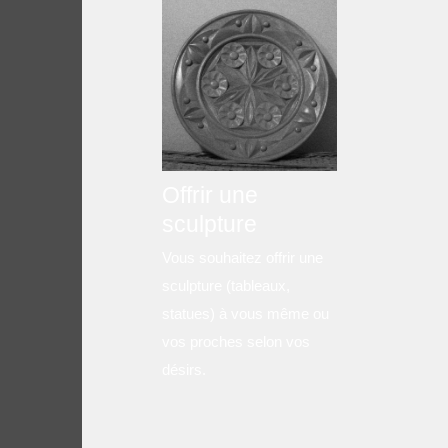
Offrir une
sculpture
Vous souhaitez offrir une
sculpture (tableaux,
statues) à vous même ou
vos proches selon vos
désirs.