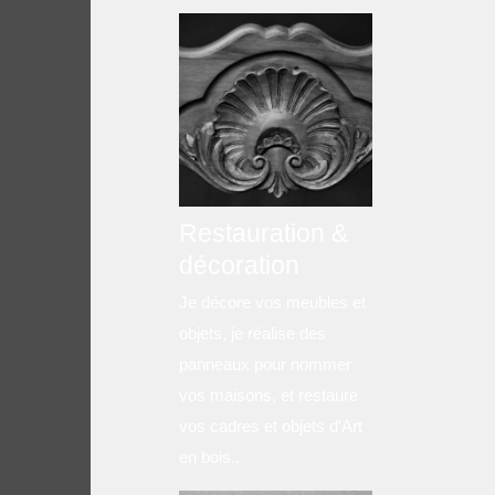
Restauration &
décoration
Je décore vos meubles et
objets, je réalise des
panneaux pour nommer
vos maisons, et restaure
vos cadres et objets d'Art
en bois..