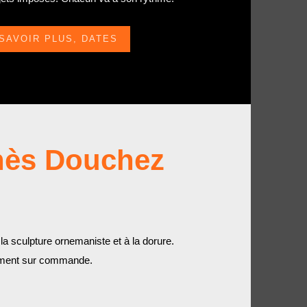
SAVOIR PLUS, DATES
gnès Douchez
la sculpture ornemaniste et à la dorure.
lement sur commande.