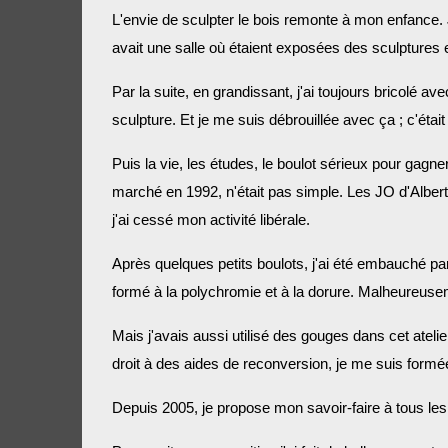
L'envie de sculpter le bois remonte à mon enfance.
avait une salle où étaient exposées des sculptures en
Par la suite, en grandissant, j'ai toujours bricolé ave
sculpture. Et je me suis débrouillée avec ça ; c'éta
Puis la vie, les études, le boulot sérieux pour gag
marché en 1992, n'était pas simple. Les JO d'Alber
j'ai cessé mon activité libérale.
Après quelques petits boulots, j'ai été embauché par 
formé à la polychromie et à la dorure. Malheureuse
Mais j'avais aussi utilisé des gouges dans cet atelier 
droit à des aides de reconversion, je me suis formée
Depuis 2005, je propose mon savoir-faire à tous le