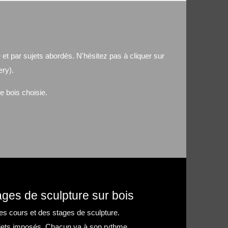
 et par sujets abordés. N'hésitez pas à cliquer sur
ery).
de bois choisie.
ges de sculpture sur bois
es cours et des stages de sculpture.
sujets imposés. Chacun va à son rythme.