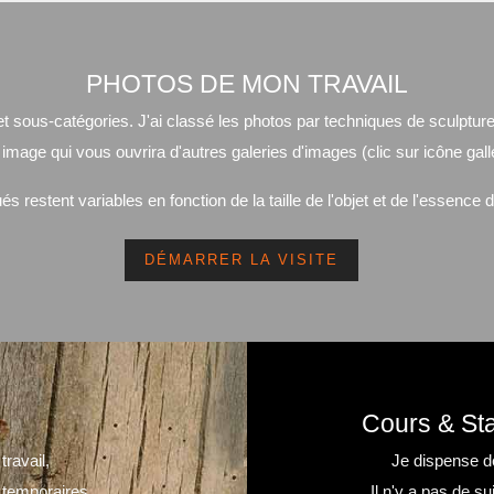
PHOTOS DE MON TRAVAIL
et sous-catégories. J'ai classé les photos par techniques de sculpture
image qui vous ouvrira d'autres galeries d'images (clic sur icône gall
és restent variables en fonction de la taille de l'objet et de l'essence 
DÉMARRER LA VISITE
Cours & Sta
ravail,
Je dispense d
 temporaires.
Il n'y a pas de 