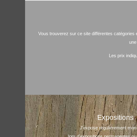
Vous trouverez sur ce site différentes catégories 
une 
Les prix indiqu
Expositions
J'expose régulièrement mon t
lors d'expositions permanentes ou