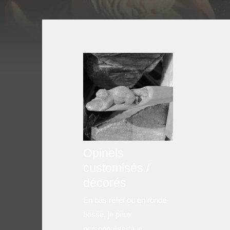
Opinels
customisés /
décorés
En bas relief ou en ronde-
bosse, je peux
personnaliser à la