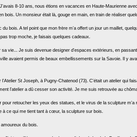
 J'avais 8-10 ans, nous étions en vacances en Haute-Maurienne avec m
 bois. Un monsieur était là, gouge en main, en train de réaliser quelque
c du bois. A tel point que mon frère m'a offert un jour un maillet, quelq
it pas trop moche, je faisais quelques cadeaux.
ner sa vie... Je suis devenue designer d'espaces extérieurs, en passan
tville avaient permis de beaux embellissements sur la Savoie. Il y a
l'Atelier St Joseph, à Pugny-Chatenod (73). C'était un atelier qui fais
ment l'atelier a dû cesser son activité. Je me suis retrouvée au ch
pour retoucher les yeux des statues, et le virus de la sculpture m'a repr
 à ce qui me tient tant à cœur, la sculpture sur bois.
s amoureux du bois.