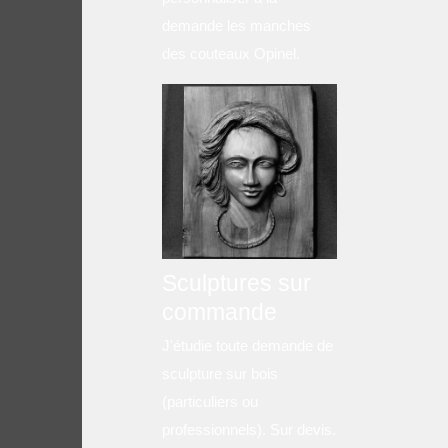
demande les manches
des couteaux Opinel.
Sculptures sur
commande
J'étudie toute demande de
sculpture sur bois
(particuliers ou
professionnels). Sur devis.