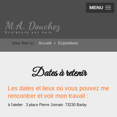
MENU
M.A. Douchez
Sculpture sur bois
Vous êtes ici :
Accueil
Expositions
Dates à retenir
Les dates et lieux où vous pouvez me
rencontrer et voir mon travail :
à l'atelier 3 place Pierre Jomain 73230 Barby